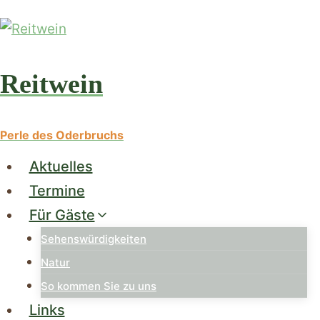
Zum
Inhalt
springen
Reitwein
Perle des Oderbruchs
Aktuelles
Termine
Für Gäste
Sehenswürdigkeiten
Natur
So kommen Sie zu uns
Links