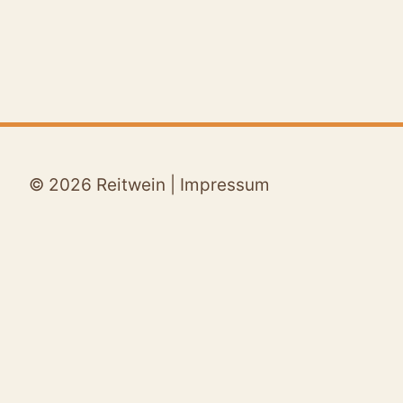
© 2026 Reitwein |
Impressum
Aktuelles
Termine
Untermenü
Für Gäste
umschalten
Sehenswürdigkeiten
Natur