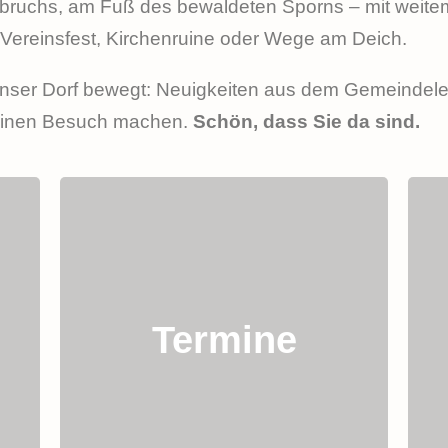
bruchs, am Fuß des bewaldeten Sporns – mit weitem
Vereinsfest, Kirchenruine oder Wege am Deich.
s unser Dorf bewegt: Neuigkeiten aus dem Gemeinde
f einen Besuch machen.
Schön, dass Sie da sind.
Veranstaltungen und Termine
im Überblick: Feste, Märkte,
Termine
Kultur in der Kirchenruine,
Angebote der Vereine.