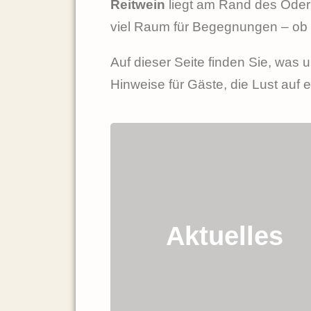
Reitwein
liegt am Rand des Oder
viel Raum für Begegnungen – ob 
Auf dieser Seite finden Sie, wa
Hinweise für Gäste, die Lust au
Neuigkeiten, kurze Berichte
und Hinweise aus dem
Dorfleben – was hat sich
Aktuelles
getan, was steht an, worüber
spricht Reitwein?