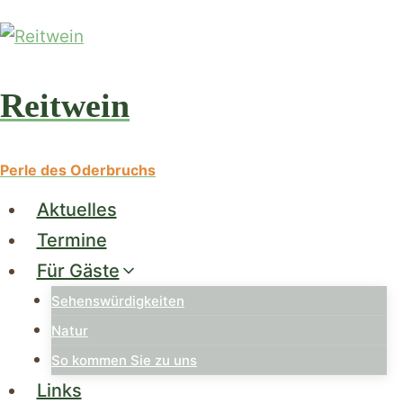
Zum
Inhalt
springen
Reitwein
Perle des Oderbruchs
Aktuelles
Termine
Für Gäste
Sehenswürdigkeiten
Natur
So kommen Sie zu uns
Links